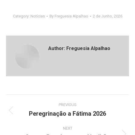
Category:
Notícias
By
Freguesia Alpalhao
2 de Junho, 2026
Author:
Freguesia Alpalhao
Post
PREVIOUS
navigation
Peregrinação a Fátima 2026
Previous
post:
NEXT