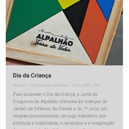
Dia da Criança
Notícias
By
Freguesia Alpalhao
2 de Junho, 2026
Para assinalar o Dia da Criança, a Junta de
Freguesia de Alpalhão ofereceu às crianças do
Jardim de Infância, da Creche e do 1º ciclo, um
tangram personalizado, um jogo educativo que
estimula a criatividade, o raciocínio e a imaginação.