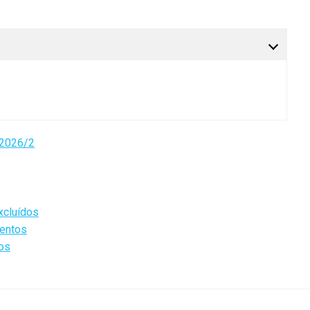
/2026/2
xcluídos
mentos
tos