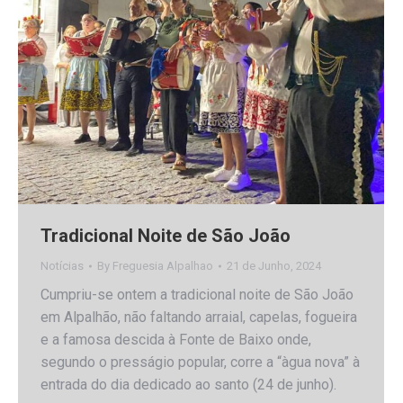
Tradicional Noite de São João
Notícias
By
Freguesia Alpalhao
21 de Junho, 2024
Cumpriu-se ontem a tradicional noite de São João
em Alpalhão, não faltando arraial, capelas, fogueira
e a famosa descida à Fonte de Baixo onde,
segundo o presságio popular, corre a “àgua nova” à
entrada do dia dedicado ao santo (24 de junho).