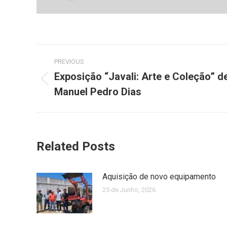
Post
PREVIOUS
navigation
Exposição “Javali: Arte e Coleção” d
Previous
Manuel Pedro Dias
post:
Related Posts
Aquisição de novo equipamento
25 de Junho, 2026