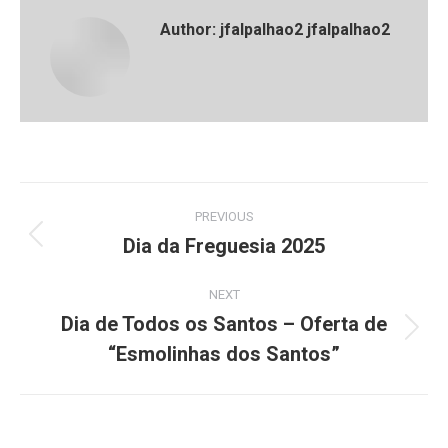
Author:
jfalpalhao2 jfalpalhao2
Post
PREVIOUS
navigation
Dia da Freguesia 2025
Previous
post:
NEXT
Dia de Todos os Santos – Oferta de
Next
“Esmolinhas dos Santos”
post: