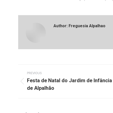
Author:
Freguesia Alpalhao
Post
PREVIOUS
navigation
Festa de Natal do Jardim de Infância
Previous
de Alpalhão
post: