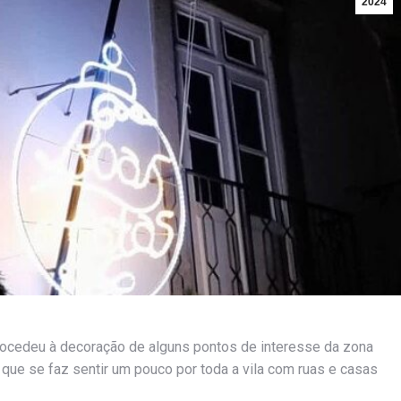
2024
procedeu à decoração de alguns pontos de interesse da zona
l que se faz sentir um pouco por toda a vila com ruas e casas