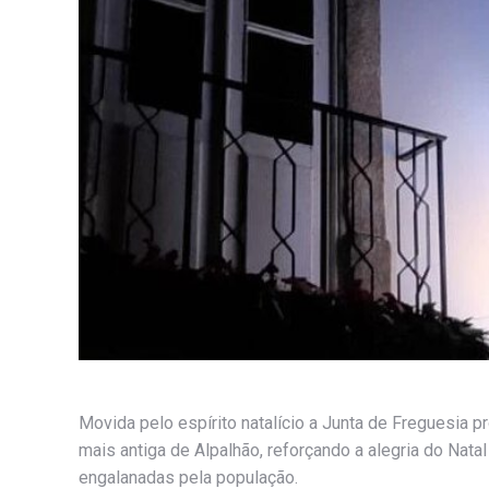
Movida pelo espírito natalício a Junta de Freguesia 
mais antiga de Alpalhão, reforçando a alegria do Nata
engalanadas pela população.