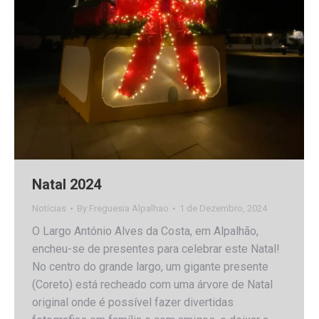
Natal 2024
Notícias
By
Freguesia Alpalhao
1 de Dezembro, 2024
O Largo António Alves da Costa, em Alpalhão,
encheu-se de presentes para celebrar este Natal!
No centro do grande largo, um gigante presente
(Coreto) está recheado com uma árvore de Natal
original onde é possível fazer divertidas