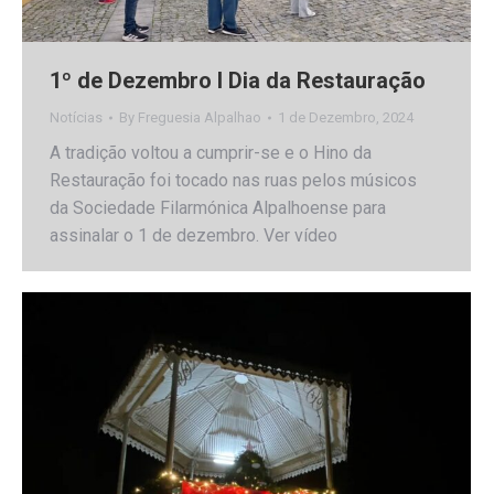
1º de Dezembro I Dia da Restauração
Notícias
By
Freguesia Alpalhao
1 de Dezembro, 2024
A tradição voltou a cumprir-se e o Hino da
Restauração foi tocado nas ruas pelos músicos
da Sociedade Filarmónica Alpalhoense para
assinalar o 1 de dezembro. Ver vídeo